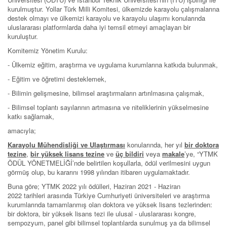
kurulmuştur. Yollar Türk Milli Komitesi, ülkemizde karayolu çalışmalarına
destek olmayı ve ülkemizi karayolu ve karayolu ulaşımı konularında
uluslararası platformlarda daha iyi temsil etmeyi amaçlayan bir
kuruluştur.
Komitemiz Yönetim Kurulu:
- Ülkemiz eğitim, araştırma ve uygulama kurumlarına katkıda bulunmak,
- Eğitim ve öğretimi desteklemek,
- Bilimin gelişmesine, bilimsel araştırmaların artırılmasına çalışmak,
- Bilimsel toplantı sayılarının artmasına ve niteliklerinin yükselmesine
katkı sağlamak,
amacıyla;
Karayolu Mühendisliği ve Ulaştırması
konularında, her yıl
bir doktora
tezine
,
bir yüksek
lisans tezine
ve
üç bildiri
veya
makale
’ye, “YTMK
ÖDÜL YÖNETMELİĞİ’nde belirtilen koşullarla, ödül verilmesini uygun
görmüş olup, bu kararını 1998 yılından itibaren uygulamaktadır.
Buna göre; YTMK 2022 yılı ödülleri, Haziran 2021 - Haziran
2022 tarihleri arasında Türkiye Cumhuriyeti üniversiteleri ve araştırma
kurumlarında tamamlanmış olan doktora ve yüksek lisans tezlerinden:
bir doktora, bir yüksek lisans tezi ile ulusal - uluslararası kongre,
sempozyum, panel gibi bilimsel toplantılarda sunulmuş ya da bilimsel