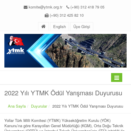
komite@ytmk.org.tr
(+90) 312 418 79 05
(+90) 312 425 82 10
English
Üye Girişi
2022 Yılı YTMK Ödül Yarışması Duyurusu
Ana Sayfa
Duyurular
2022 Yılı YTMK Ödül Yarışması Duyurusu
Yollar Türk Milli Komitesi (YTMK) Yükseköğretim Kurulu (YÖK)
Kanunu’na göre Karayolları Genel Müdürlüğü (KGM), Orta Doğu Teknik
Üniversitesi (ODTÜ) ve İstanbul Teknik Üniversitesi’nin (İTÜ) işbirliği ile