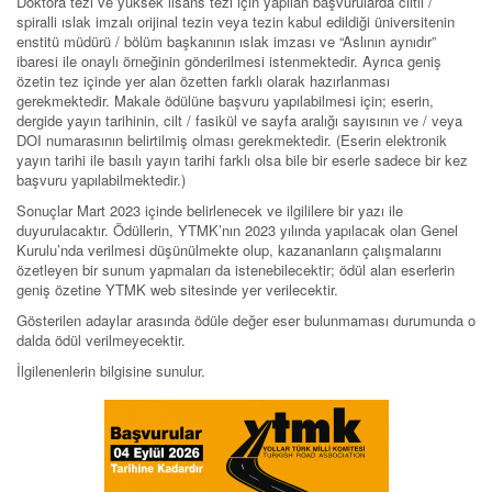
Doktora tezi ve yüksek lisans tezi için yapılan başvurularda ciltli /
spiralli ıslak imzalı orijinal tezin veya tezin kabul edildiği üniversitenin
enstitü müdürü / bölüm başkanının ıslak imzası ve “Aslının aynıdır”
ibaresi ile onaylı örneğinin gönderilmesi istenmektedir. Ayrıca geniş
özetin tez içinde yer alan özetten farklı olarak hazırlanması
gerekmektedir. Makale ödülüne başvuru yapılabilmesi için; eserin,
dergide yayın tarihinin, cilt / fasikül ve sayfa aralığı sayısının ve / veya
DOI numarasının belirtilmiş olması gerekmektedir. (Eserin elektronik
yayın tarihi ile basılı yayın tarihi farklı olsa bile bir eserle sadece bir kez
başvuru yapılabilmektedir.)
Sonuçlar Mart 2023 içinde belirlenecek ve ilgililere bir yazı ile
duyurulacaktır. Ödüllerin, YTMK’nın 2023 yılında yapılacak olan Genel
Kurulu’nda verilmesi düşünülmekte olup, kazananların çalışmalarını
özetleyen bir sunum yapmaları da istenebilecektir; ödül alan eserlerin
geniş özetine YTMK web sitesinde yer verilecektir.
Gösterilen adaylar arasında ödüle değer eser bulunmaması durumunda o
dalda ödül verilmeyecektir.
İlgilenenlerin bilgisine sunulur.