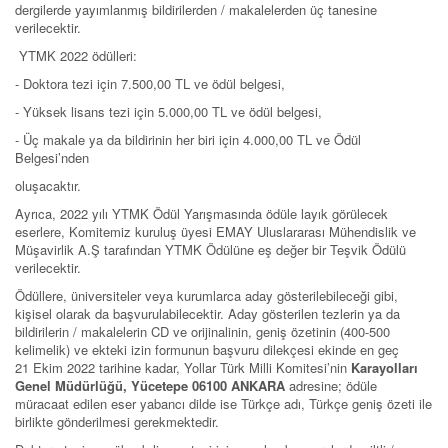
dergilerde yayımlanmış bildirilerden / makalelerden üç tanesine
verilecektir.
YTMK 2022 ödülleri:
- Doktora tezi için 7.500,00 TL ve ödül belgesi,
- Yüksek lisans tezi için 5.000,00 TL ve ödül belgesi,
- Üç makale ya da bildirinin her biri için 4.000,00 TL ve Ödül
Belgesi’nden
oluşacaktır.
Ayrıca, 2022 yılı YTMK Ödül Yarışmasında ödüle layık görülecek
eserlere, Komitemiz kuruluş üyesi EMAY Uluslararası Mühendislik ve
Müşavirlik A.Ş tarafından YTMK Ödülüne eş değer bir Teşvik Ödülü
verilecektir.
Ödüllere, üniversiteler veya kurumlarca aday gösterilebileceği gibi,
kişisel olarak da başvurulabilecektir. Aday gösterilen tezlerin ya da
bildirilerin / makalelerin CD ve orijinalinin, geniş özetinin (400-500
kelimelik) ve ekteki izin formunun başvuru dilekçesi ekinde en geç
21 Ekim 2022 tarihine kadar, Yollar Türk Milli Komitesi’nin
Karayolları
Genel Müdürlüğü, Yücetepe 06100 ANKARA
adresine; ödüle
müracaat edilen eser yabancı dilde ise Türkçe adı, Türkçe geniş özeti ile
birlikte gönderilmesi gerekmektedir.